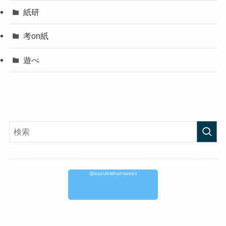
紙研
考on紙
遊べ
@suzukishuntweet