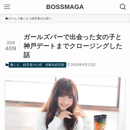
BOSSMAGA
ホーム
働くな
経営者の心得
ガールズバーで出会った女の子と
2018
神戸デートまでクロージングした
4/09
話
2018年4月12日
働くな
経営者の心得
自動化経営術