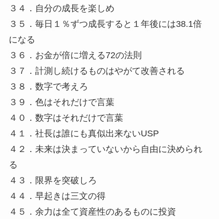
３４．自分の成長を楽しめ
３５．毎日１％ずつ成長すると１年後には38.1倍
になる
３６．お金が倍に増える72の法則
３７．計測し続けるものはやがて改善される
３８．数字で考えろ
３９．色はそれだけで言葉
４０．数字はそれだけで言葉
４１．社長は誰にも真似出来ないUSP
４２．未来は決まっていないから自由に決められ
る
４３．限界を突破しろ
４４．早起きは三文の得
４５．余力は全て資産性のあるものに投資