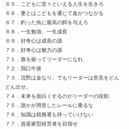
６５．こどもに堂々といえる人生を生きろ
６６．妻とはこどもを通じて血がつながる
６７．釣った魚に最高の餌を与えろ
６８．一生勉強、一生成長
６９．好奇心は成長の源
７０．好奇心は魅力の源
７１．旗を振ってリーダーになれ
７２．鶏口牛後
７３．沈黙は金なり。でもリーダーは意見をどん
どん出せ。
７４．未来を面白くするのがリーダーの役割
７５．誰かが用意したレールに乗るな
７６．知識は税務署も持っていけない
７７．資産家型経営者を目指せ