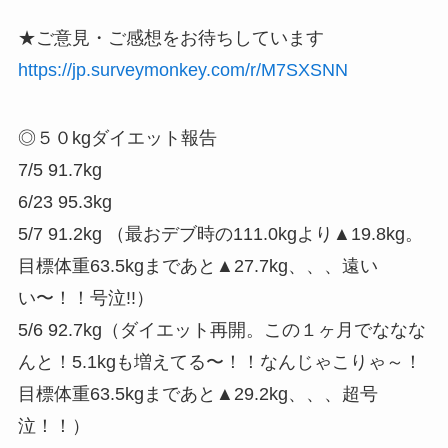
★ご意見・ご感想をお待ちしています
https://jp.surveymonkey.com/r/M7SXSNN
◎５０kgダイエット報告
7/5 91.7kg
6/23 95.3kg
5/7 91.2kg （最おデブ時の111.0kgより▲19.8kg。
目標体重63.5kgまであと▲27.7kg、、、遠い
い〜！！号泣!!）
5/6 92.7kg（ダイエット再開。この１ヶ月でななな
んと！5.1kgも増えてる〜！！なんじゃこりゃ～！
目標体重63.5kgまであと▲29.2kg、、、超号
泣！！）