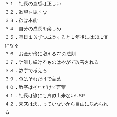
３１．社長の直感は正しい
３２．欲望を隠すな
３３．欲は本能
３４．自分の成長を楽しめ
３５．毎日１％ずつ成長すると１年後には38.1倍
になる
３６．お金が倍に増える72の法則
３７．計測し続けるものはやがて改善される
３８．数字で考えろ
３９．色はそれだけで言葉
４０．数字はそれだけで言葉
４１．社長は誰にも真似出来ないUSP
４２．未来は決まっていないから自由に決められ
る