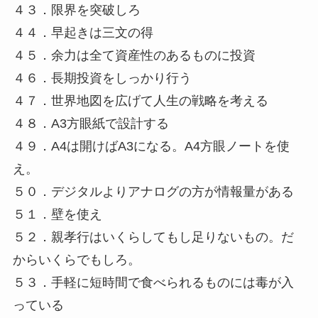
４３．限界を突破しろ
４４．早起きは三文の得
４５．余力は全て資産性のあるものに投資
４６．長期投資をしっかり行う
４７．世界地図を広げて人生の戦略を考える
４８．A3方眼紙で設計する
４９．A4は開けばA3になる。A4方眼ノートを使
え。
５０．デジタルよりアナログの方が情報量がある
５１．壁を使え
５２．親孝行はいくらしてもし足りないもの。だ
からいくらでもしろ。
５３．手軽に短時間で食べられるものには毒が入
っている