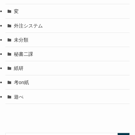
変
外注システム
未分類
秘書二課
紙研
考on紙
遊べ