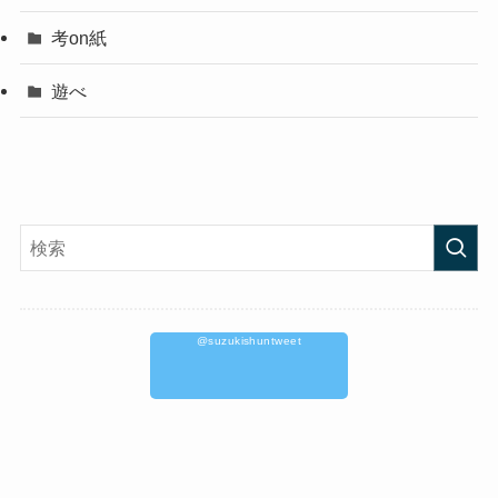
考on紙
遊べ
@suzukishuntweet