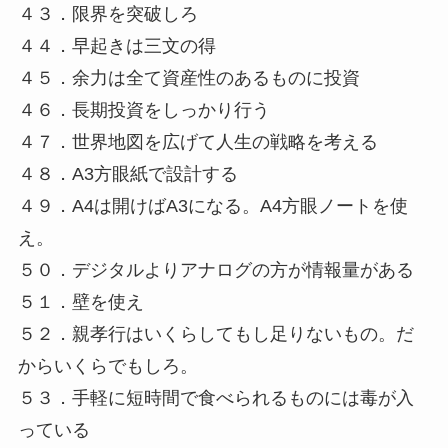
４３．限界を突破しろ
４４．早起きは三文の得
４５．余力は全て資産性のあるものに投資
４６．長期投資をしっかり行う
４７．世界地図を広げて人生の戦略を考える
４８．A3方眼紙で設計する
４９．A4は開けばA3になる。A4方眼ノートを使
え。
５０．デジタルよりアナログの方が情報量がある
５１．壁を使え
５２．親孝行はいくらしてもし足りないもの。だ
からいくらでもしろ。
５３．手軽に短時間で食べられるものには毒が入
っている