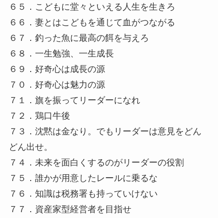
６５．こどもに堂々といえる人生を生きろ
６６．妻とはこどもを通じて血がつながる
６７．釣った魚に最高の餌を与えろ
６８．一生勉強、一生成長
６９．好奇心は成長の源
７０．好奇心は魅力の源
７１．旗を振ってリーダーになれ
７２．鶏口牛後
７３．沈黙は金なり。でもリーダーは意見をどん
どん出せ。
７４．未来を面白くするのがリーダーの役割
７５．誰かが用意したレールに乗るな
７６．知識は税務署も持っていけない
７７．資産家型経営者を目指せ