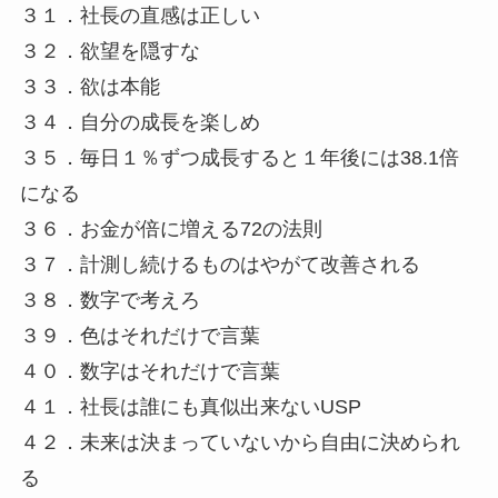
３１．社長の直感は正しい
３２．欲望を隠すな
３３．欲は本能
３４．自分の成長を楽しめ
３５．毎日１％ずつ成長すると１年後には38.1倍
になる
３６．お金が倍に増える72の法則
３７．計測し続けるものはやがて改善される
３８．数字で考えろ
３９．色はそれだけで言葉
４０．数字はそれだけで言葉
４１．社長は誰にも真似出来ないUSP
４２．未来は決まっていないから自由に決められ
る