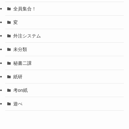
全員集合！
変
外注システム
未分類
秘書二課
紙研
考on紙
遊べ