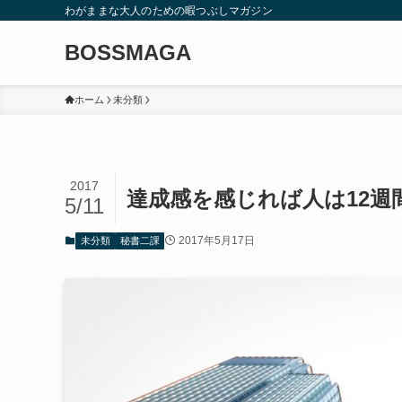
わがままな大人のための暇つぶしマガジン
BOSSMAGA
ホーム
未分類
2017
達成感を感じれば人は12
5/11
2017年5月17日
未分類
秘書二課