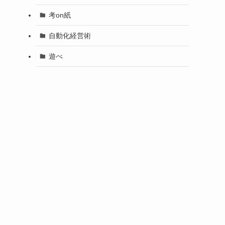
考on紙
自動化経営術
遊べ