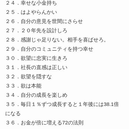
２４．幸せな小金持ち
２５．はよやらんかい
２６．自分の意見を世間にさらせ
２７．２０年先を設計しろ
２８．感謝じゃ足りない。相手を喜ばせろ。
２９．自分のコミュニティを持つ幸せ
３０．欲望に忠実に生きろ
３１．社長の直感は正しい
３２．欲望を隠すな
３３．欲は本能
３４．自分の成長を楽しめ
３５．毎日１％ずつ成長すると１年後には38.1倍
になる
３６．お金が倍に増える72の法則