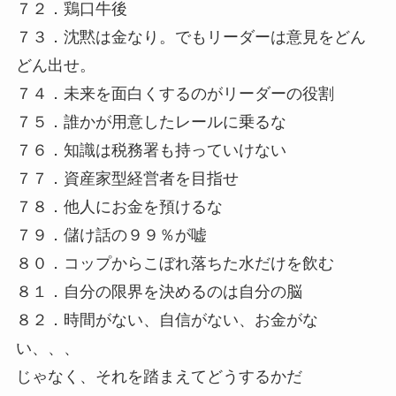
７２．鶏口牛後
７３．沈黙は金なり。でもリーダーは意見をどん
どん出せ。
７４．未来を面白くするのがリーダーの役割
７５．誰かが用意したレールに乗るな
７６．知識は税務署も持っていけない
７７．資産家型経営者を目指せ
７８．他人にお金を預けるな
７９．儲け話の９９％が嘘
８０．コップからこぼれ落ちた水だけを飲む
８１．自分の限界を決めるのは自分の脳
８２．時間がない、自信がない、お金がな
い、、、
じゃなく、それを踏まえてどうするかだ