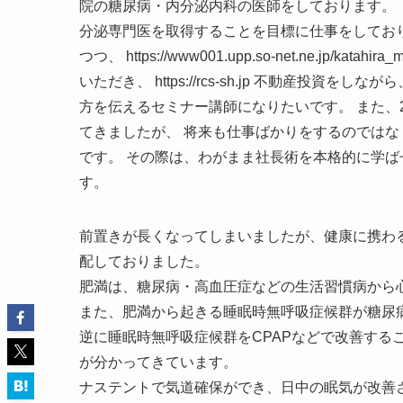
院の糖尿病・内分泌内科の医師をしております。
分泌専門医を取得することを目標に仕事をしてお
つつ、 https://www001.upp.so-net.ne.jp/k
いただき、 https://rcs-sh.jp 不動産
方を伝えるセミナー講師になりたいです。 また、
てきましたが、 将来も仕事ばかりをするのでは
です。 その際は、わがまま社長術を本格的に学
す。
前置きが長くなってしまいましたが、健康に携わ
配しておりました。
肥満は、糖尿病・高血圧症などの生活習慣病から
また、肥満から起きる睡眠時無呼吸症候群が糖尿
逆に睡眠時無呼吸症候群をCPAPなどで改善する
が分かってきています。
ナステントで気道確保ができ、日中の眠気が改善