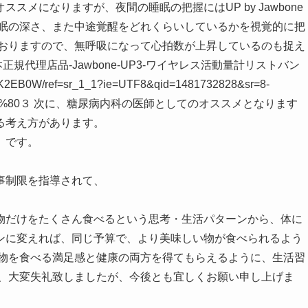
メになりますが、夜間の睡眠の把握にはUP by Jawbone
睡眠の深さ、また中途覚醒をどれくらいしているかを視覚的に把
ておりますので、無呼吸になって心拍数が上昇しているのも捉え
.jp/日本正規代理店品-Jawbone-UP3-ワイヤレス活動量計リストバン
0W/ref=sr_1_1?ie=UTF8&qid=1481732828&sr=8-
3%80%80３ 次に、糖尿病内科の医師としてのオススメとなります
る考え方があります。
」です。
事制限を指導されて、
。
物だけをたくさん食べるという思考・生活パターンから、体に
ンに変えれば、同じ予算で、より美味しい物が食べられるよう
い物を食べる満足感と健康の両方を得てもらえるように、生活習
文、大変失礼致しましたが、今後とも宜しくお願い申し上げま