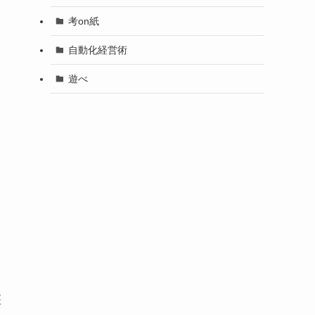
考on紙
自動化経営術
遊べ
医