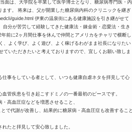
 当面は、大学院を卒業して医学博士となり、糖尿病専門医・内
ります。 将来は、父が開業した糖尿病内科のクリニックを継ぎ
atahira_medcli/guide.html 伊東の温泉街にある健康施設を引き継がせて
投資をしながら、自分が苦労して経験してきた健康法・錬金術・恋愛法・生き
2年前に2ヶ月間仕事を休んで仲間とアメリカをチャリで横断し
なく、よく学び、よく遊び、よく稼げるわがまま社長になりたい
ばせていただきたいと考えておりますので、宜しくお願い致しま
る仕事をしている者として、いつも健康自虐ネタを拝見して心
心血管疾患を引き起こすドミノの一番最初のピースです。
病・高血圧症などを増悪させること、
ことで代謝が改善し、結果的に糖尿病・高血圧症も改善するこ
されたと拝見して安心致しました。