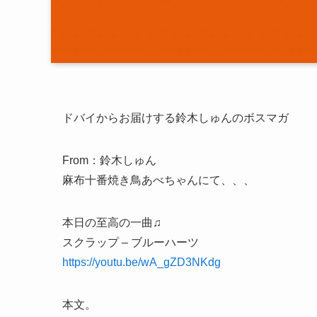
ドバイからお届けする鈴木しゅんのボスマガ
From：鈴木しゅん
麻布十番焼き鳥あべちゃんにて、、、
本日の至高の一曲♫
スクラップ – ブルーハーツ
https://youtu.be/wA_gZD3NKdg
本文。