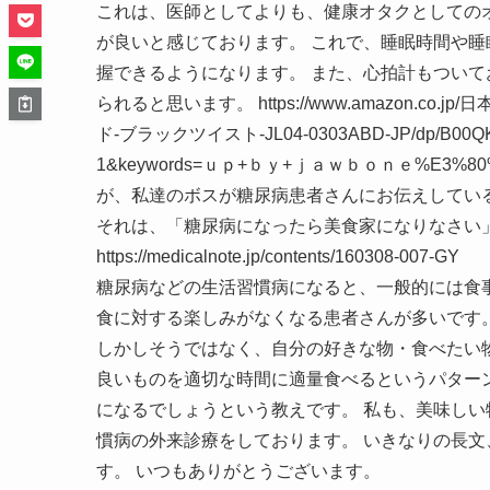
これは、医師としてよりも、健康オタクとしてのオスス
が良いと感じております。 これで、睡眠時間や
握できるようになります。 また、心拍計もつい
られると思います。 https://www.amazon.co
ド-ブラックツイスト-JL04-0303ABD-JP/dp/B00QK2EB
1&keywords=ｕｐ+ｂｙ+ｊａｗｂｏｎｅ%E
が、私達のボスが糖尿病患者さんにお伝えしてい
それは、「糖尿病になったら美食家になりなさい
https://medicalnote.jp/contents/160308-007-GY
糖尿病などの生活習慣病になると、一般的には食
食に対する楽しみがなくなる患者さんが多いです
しかしそうではなく、自分の好きな物・食べたい
良いものを適切な時間に適量食べるというパター
になるでしょうという教えです。 私も、美味し
慣病の外来診療をしております。 いきなりの長
す。 いつもありがとうございます。